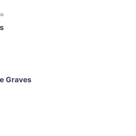
do
s
 e Graves