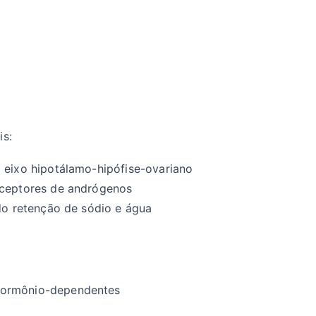
is:
 eixo hipotálamo-hipófise-ovariano
eceptores de andrógenos
ndo retenção de sódio e água
hormônio-dependentes