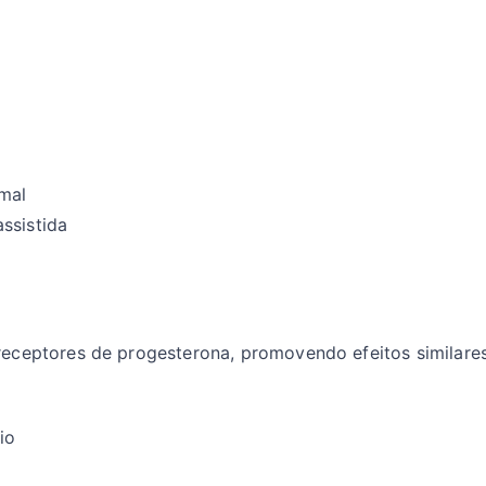
mal
ssistida
ceptores de progesterona, promovendo efeitos similares 
io