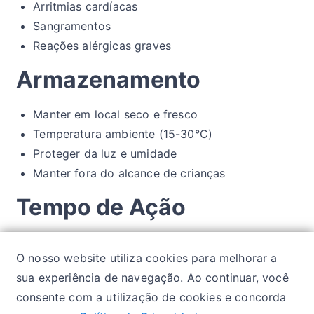
Arritmias cardíacas
Sangramentos
Reações alérgicas graves
Armazenamento
Manter em local seco e fresco
Temperatura ambiente (15-30°C)
Proteger da luz e umidade
Manter fora do alcance de crianças
Tempo de Ação
Efeitos agudos: 1-2 horas após ingestão
O nosso website utiliza cookies para melhorar a
Efeitos adaptativos: 2-4 semanas de uso regular
sua experiência de navegação. Ao continuar, você
consente com a utilização de cookies e concorda