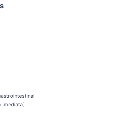
s
astrointestinal
o imediata)