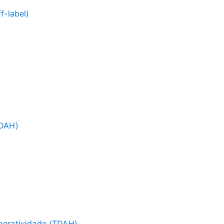
f-label)
TDAH)
iperatividade (TDAH)