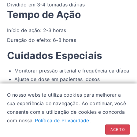
Dividido em 3-4 tomadas diárias
Tempo de Ação
Início de ação: 2-3 horas
Duração do efeito: 6-8 horas
Cuidados Especiais
Monitorar pressão arterial e frequência cardíaca
Ajuste de dose em pacientes idosos
Cautela em pacientes com insuficiência hepática
O nosso website utiliza cookies para melhorar a
Evitar interrupção abrupta do tratamento
sua experiência de navegação. Ao continuar, você
consente com a utilização de cookies e concorda
com nossa
Política de Privacidade
.
Política de privacidade
| Glossários:
Sintomas
|
ACEITO