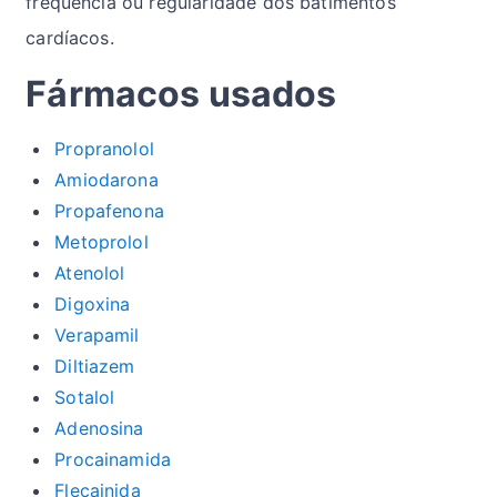
frequência ou regularidade dos batimentos
cardíacos.
Fármacos usados
Propranolol
Amiodarona
Propafenona
Metoprolol
Atenolol
Digoxina
Verapamil
Diltiazem
Sotalol
Adenosina
Procainamida
Flecainida