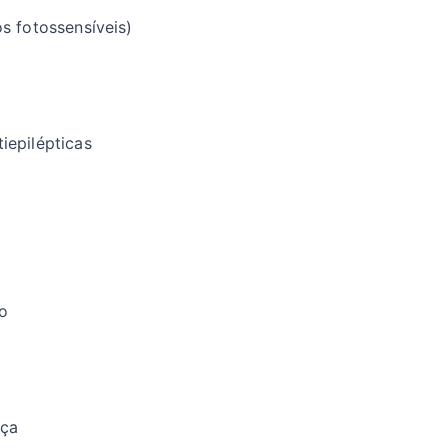
s fotossensíveis)
iepilépticas
o
nça