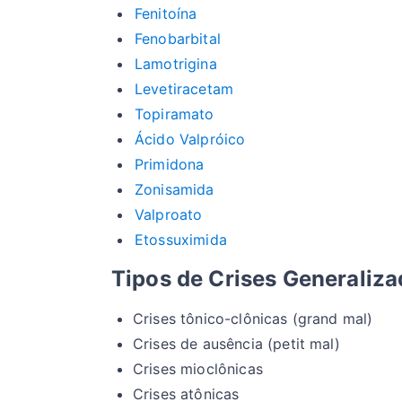
Fenitoína
Fenobarbital
Lamotrigina
Levetiracetam
Topiramato
Ácido Valpróico
Primidona
Zonisamida
Valproato
Etossuximida
Tipos de Crises Generaliz
Crises tônico-clônicas (grand mal)
Crises de ausência (petit mal)
Crises mioclônicas
Crises atônicas