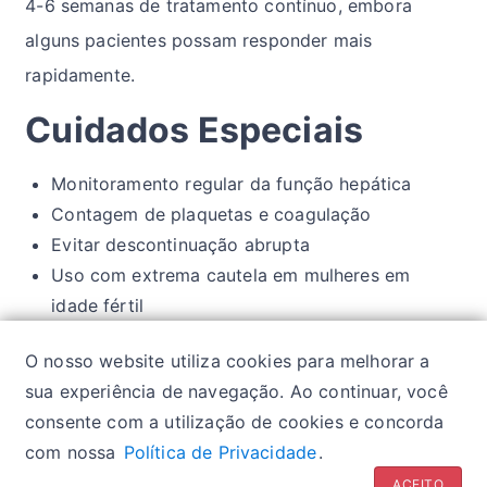
4-6 semanas de tratamento contínuo, embora
alguns pacientes possam responder mais
rapidamente.
Cuidados Especiais
Monitoramento regular da função hepática
Contagem de plaquetas e coagulação
Evitar descontinuação abrupta
Uso com extrema cautela em mulheres em
idade fértil
Monitoramento dos níveis séricos
O nosso website utiliza cookies para melhorar a
periodicamente
sua experiência de navegação. Ao continuar, você
consente com a utilização de cookies e concorda
com nossa
Política de Privacidade
.
Política de privacidade
| Glossários:
Sintomas
|
ACEITO