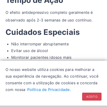
Tempo de Ação
O efeito antidepressivo completo geralmente é
observado após 2-3 semanas de uso contínuo.
Cuidados Especiais
Não interromper abruptamente
Evitar uso de álcool
Monitorar pacientes idosos mais
frequentemente
O nosso website utiliza cookies para melhorar a
Cautela ao dirigir ou operar máquinas
sua experiência de navegação. Ao continuar, você
consente com a utilização de cookies e concorda
com nossa
Política de Privacidade
.
Política de privacidade
| Glossários:
Sintomas
|
ACEITO
Fármacos
|
Classes de medicamentos