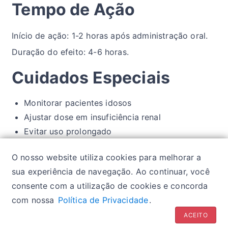
Tempo de Ação
Início de ação: 1-2 horas após administração oral.
Duração do efeito: 4-6 horas.
Cuidados Especiais
Monitorar pacientes idosos
Ajustar dose em insuficiência renal
Evitar uso prolongado
Cautela em pacientes com doenças
O nosso website utiliza cookies para melhorar a
neurológicas
sua experiência de navegação. Ao continuar, você
consente com a utilização de cookies e concorda
com nossa
Política de Privacidade
.
Política de privacidade
| Glossários:
Sintomas
|
ACEITO