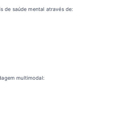
is de saúde mental através de:
rdagem multimodal:
l