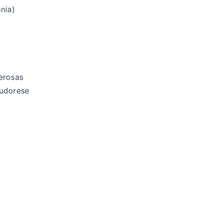
nia)
erosas
sudorese