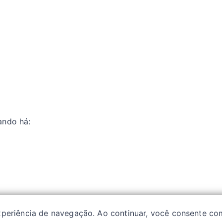
ando há:
experiência de navegação. Ao continuar, você consente co
ivacidade
| Glossários:
Sintomas
|
Fármacos
|
Classes de