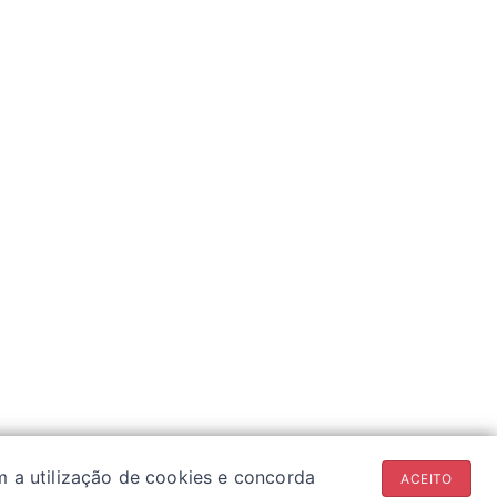
m a utilização de cookies e concorda
ACEITO
 medicamentos