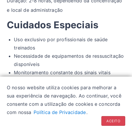
Duração: 2-8 horas, dependendo da concentração
e local de administração
Cuidados Especiais
Uso exclusivo por profissionais de saúde
treinados
Necessidade de equipamentos de ressuscitação
disponíveis
Monitoramento constante dos sinais vitais
Cuidado especial em gestantes e durante o
O nosso website utiliza cookies para melhorar a
trabalho de parto
sua experiência de navegação. Ao continuar, você
consente com a utilização de cookies e concorda
com nossa
Política de Privacidade
.
Política de privacidade
| Glossários:
Sintomas
|
ACEITO
Fármacos
|
Classes de medicamentos