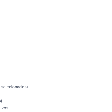
 selecionados)
s)
tivos