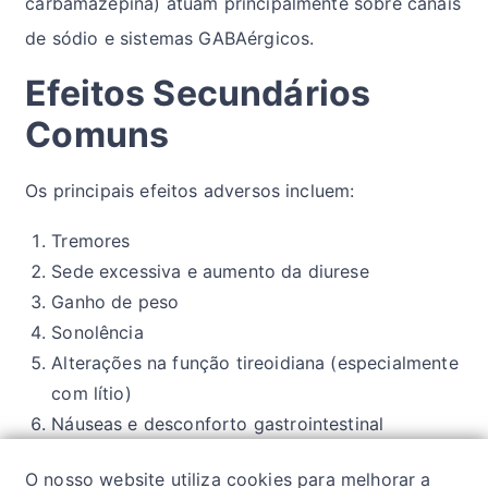
carbamazepina) atuam principalmente sobre canais
de sódio e sistemas GABAérgicos.
Efeitos Secundários
Comuns
Os principais efeitos adversos incluem:
Tremores
Sede excessiva e aumento da diurese
Ganho de peso
Sonolência
Alterações na função tireoidiana (especialmente
com lítio)
Náuseas e desconforto gastrointestinal
Alterações dermatológicas
O nosso website utiliza cookies para melhorar a
Alterações hematológicas