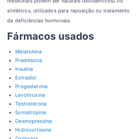
medicinais podem ser naturais (bioidenticos) ou
sintéticos, utilizados para reposição ou tratamento
de deficiências hormonais.
Fármacos usados
Melatonina
Prednisona
Insulina
Estradiol
Progesterona
Levotiroxina
Testosterona
Somatropina
Desmopressina
Hidrocortisona
Oxitocina