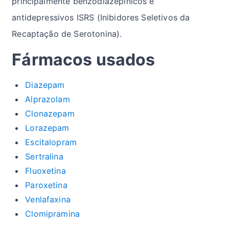
principalmente benzodiazepínicos e
antidepressivos ISRS (Inibidores Seletivos da
Recaptação de Serotonina).
Fármacos usados
Diazepam
Alprazolam
Clonazepam
Lorazepam
Escitalopram
Sertralina
Fluoxetina
Paroxetina
Venlafaxina
Clomipramina