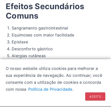
Efeitos Secundários
Comuns
Sangramento gastrointestinal
Equimoses com maior facilidade
Epistaxe
Desconforto gástrico
Alergias cutâneas
Dor de cabeça
O nosso website utiliza cookies para melhorar a
Náuseas e vômitos
sua experiência de navegação. Ao continuar, você
consente com a utilização de cookies e concorda
com nossa
Política de Privacidade
.
Política de privacidade
| Glossários:
Sintomas
|
ACEITO
Fármacos
|
Classes de medicamentos