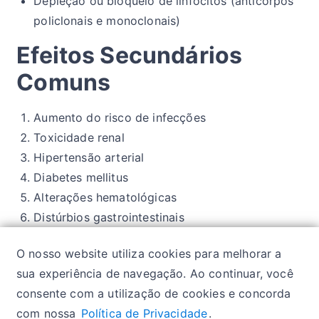
Depleção ou bloqueio de linfócitos (anticorpos
policlonais e monoclonais)
Efeitos Secundários
Comuns
Aumento do risco de infecções
Toxicidade renal
Hipertensão arterial
Diabetes mellitus
Alterações hematológicas
Distúrbios gastrointestinais
Neurotoxicidade
O nosso website utiliza cookies para melhorar a
Maior risco de desenvolvimento de neoplasias
sua experiência de navegação. Ao continuar, você
consente com a utilização de cookies e concorda
com nossa
Política de Privacidade
.