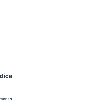
dica
emanas