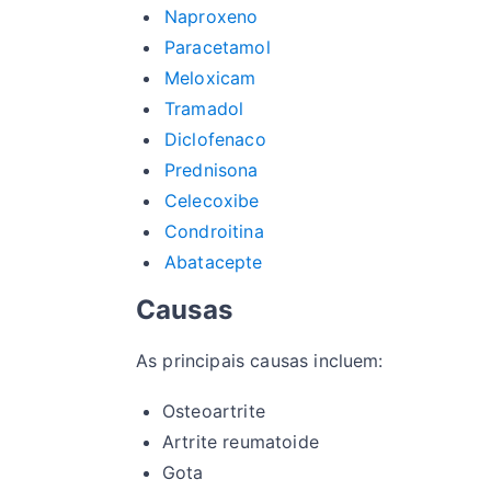
Naproxeno
Paracetamol
Meloxicam
Tramadol
Diclofenaco
Prednisona
Celecoxibe
Condroitina
Abatacepte
Causas
As principais causas incluem:
Osteoartrite
Artrite reumatoide
Gota