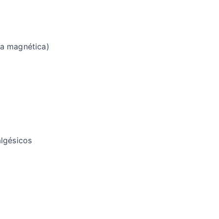
ia magnética)
algésicos