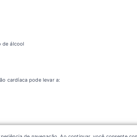
 de álcool
ão cardíaca pode levar a:
experiência de navegação. Ao continuar, você consente co