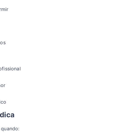
rmir
cos
issional
mor
ico
dica
 quando: