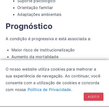
Suporte psicológico
Orientação familiar
Adaptações ambientais
Prognóstico
A condição é progressiva e está associada a:
Maior risco de institucionalização
Aumento da mortalidade
Redução significativa da qualidade de vida
O nosso website utiliza cookies para melhorar a
Maior sobrecarga do cuidador
sua experiência de navegação. Ao continuar, você
consente com a utilização de cookies e concorda
com nossa
Política de Privacidade
.
Política de privacidade
| Glossários:
Sintomas
|
ACEITO
Fármacos
|
Classes de medicamentos