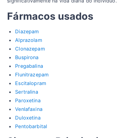
significativamente na vida diária do indivíduo.
Fármacos usados
Diazepam
Alprazolam
Clonazepam
Buspirona
Pregabalina
Flunitrazepam
Escitalopram
Sertralina
Paroxetina
Venlafaxina
Duloxetina
Pentobarbital