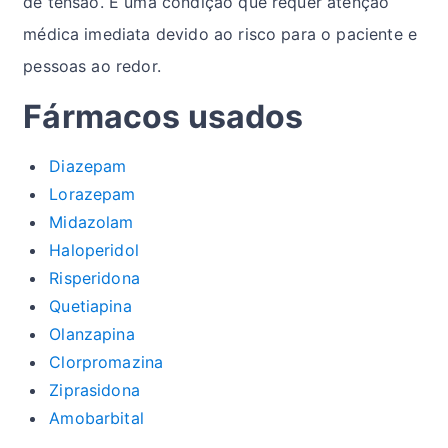
de tensão. É uma condição que requer atenção
médica imediata devido ao risco para o paciente e
pessoas ao redor.
Fármacos usados
Diazepam
Lorazepam
Midazolam
Haloperidol
Risperidona
Quetiapina
Olanzapina
Clorpromazina
Ziprasidona
Amobarbital