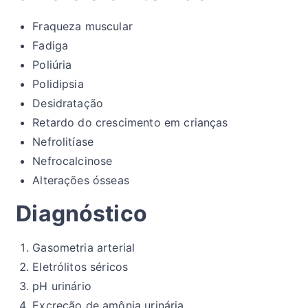
Fraqueza muscular
Fadiga
Poliúria
Polidipsia
Desidratação
Retardo do crescimento em crianças
Nefrolitíase
Nefrocalcinose
Alterações ósseas
Diagnóstico
Gasometria arterial
Eletrólitos séricos
pH urinário
Excreção de amônia urinária