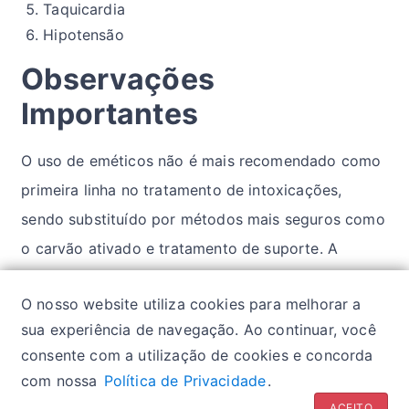
Taquicardia
Hipotensão
Observações
Importantes
O uso de eméticos não é mais recomendado como
primeira linha no tratamento de intoxicações,
sendo substituído por métodos mais seguros como
o carvão ativado e tratamento de suporte. A
indução do vômito pode agravar certas
O nosso website utiliza cookies para melhorar a
intoxicações e causar complicações graves.
sua experiência de navegação. Ao continuar, você
consente com a utilização de cookies e concorda
com nossa
Política de Privacidade
.
Política de privacidade
| Glossários:
Sintomas
|
ACEITO