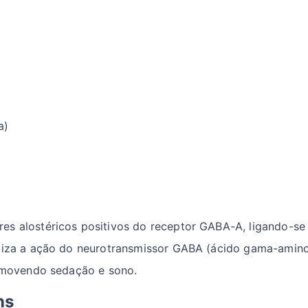
a)
s alostéricos positivos do receptor GABA-A, ligando-se 
liza a ação do neurotransmissor GABA (ácido gama-aminob
romovendo sedação e sono.
ns