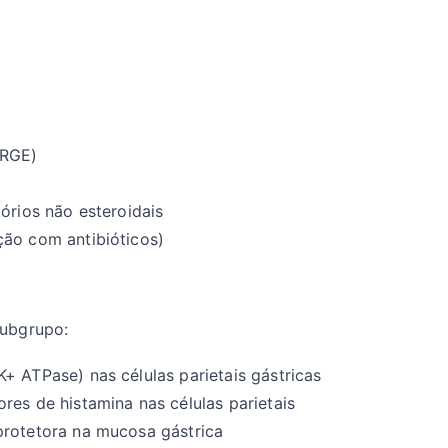
DRGE)
órios não esteroidais
ção com antibióticos)
subgrupo:
+ ATPase) nas células parietais gástricas
res de histamina nas células parietais
protetora na mucosa gástrica