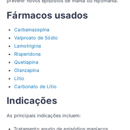
prevenir novos episódios de mania ou hipomania.
Fármacos usados
Carbamazepina
Valproato de Sódio
Lamotrigina
Risperidona
Quetiapina
Olanzapina
Lítio
Carbonato de Lítio
Indicações
As principais indicações incluem:
Tratamento agudo de episódios maníacos