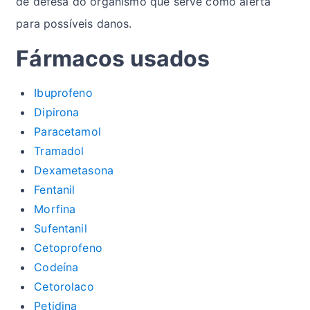
de defesa do organismo que serve como alerta
para possíveis danos.
Fármacos usados
Ibuprofeno
Dipirona
Paracetamol
Tramadol
Dexametasona
Fentanil
Morfina
Sufentanil
Cetoprofeno
Codeína
Cetorolaco
Petidina