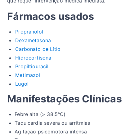
que requer intervenção médica imediata.
Fármacos usados
Propranolol
Dexametasona
Carbonato de Lítio
Hidrocortisona
Propiltiouracil
Metimazol
Lugol
Manifestações Clínicas
Febre alta (> 38,5°C)
Taquicardia severa ou arritmias
Agitação psicomotora intensa