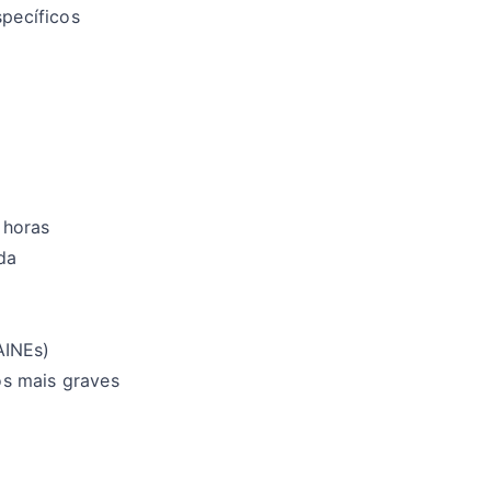
specíficos
 horas
da
AINEs)
os mais graves