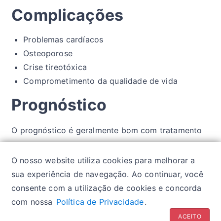
Complicações
Problemas cardíacos
Osteoporose
Crise tireotóxica
Comprometimento da qualidade de vida
Prognóstico
O prognóstico é geralmente bom com tratamento
adequado, mas requer acompanhamento médico
O nosso website utiliza cookies para melhorar a
regular e monitoramento dos níveis hormonais.
sua experiência de navegação. Ao continuar, você
consente com a utilização de cookies e concorda
com nossa
Política de Privacidade
.
Política de privacidade
| Glossários:
Sintomas
|
ACEITO