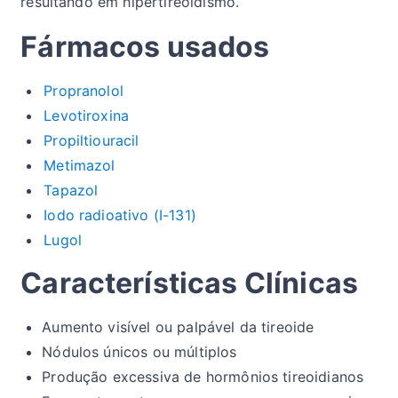
resultando em hipertireoidismo.
Fármacos usados
Propranolol
Levotiroxina
Propiltiouracil
Metimazol
Tapazol
Iodo radioativo (I-131)
Lugol
Características Clínicas
Aumento visível ou palpável da tireoide
Nódulos únicos ou múltiplos
Produção excessiva de hormônios tireoidianos