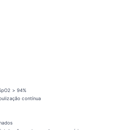
 SpO2 > 94%
bulização contínua
onados