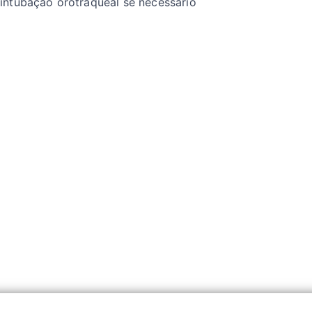
 intubação orotraqueal se necessário
l