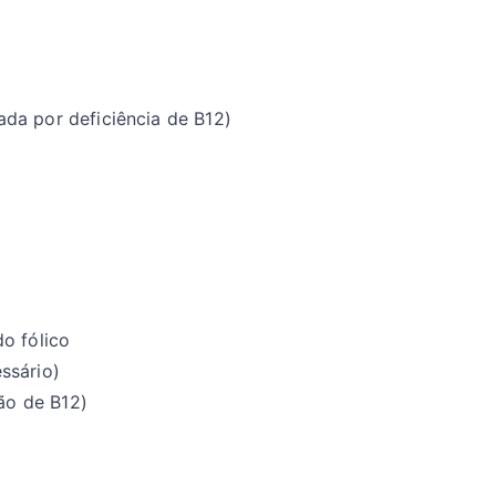
da por deficiência de B12)
o fólico
ssário)
ção de B12)